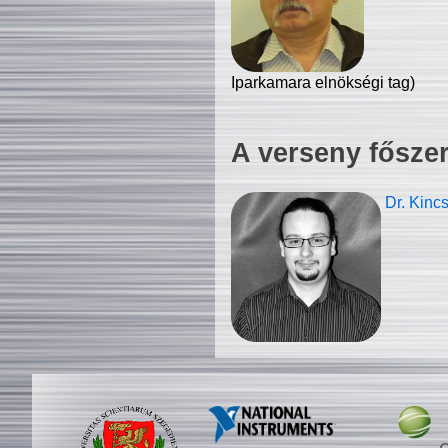
Iparkamara elnökségi tag)
A verseny fősze
Dr. Kinc