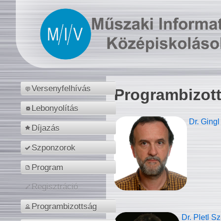
Versenyfelhívás
Programbizot
Lebonyolítás
Dr. Gingl
Díjazás
Szponzorok
Program
Regisztráció
Programbizottság
Dr. Pletl S