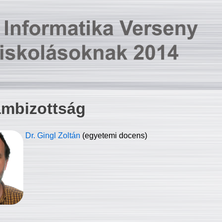
ambizottság
Dr. Gingl Zoltán
(egyetemi docens)