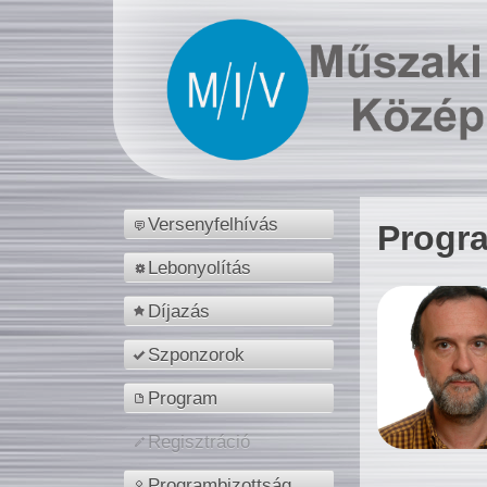
Versenyfelhívás
Progr
Lebonyolítás
Díjazás
Szponzorok
Program
Regisztráció
Programbizottság