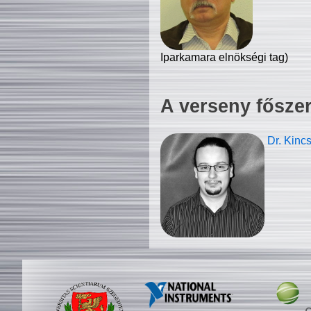
Iparkamara elnökségi tag)
A verseny fősze
Dr. Kinc