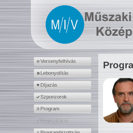
Versenyfelhívás
Progr
Lebonyolítás
Díjazás
Szponzorok
Program
Regisztráció
Programbizottság