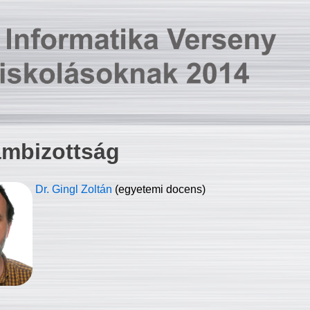
ambizottság
Dr. Gingl Zoltán
(egyetemi docens)