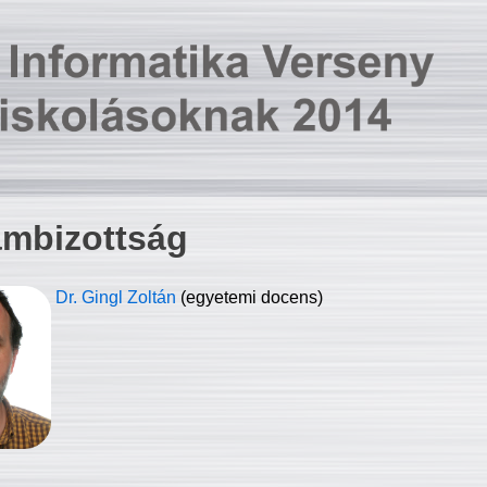
ambizottság
Dr. Gingl Zoltán
(egyetemi docens)