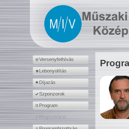
Versenyfelhívás
Progr
Lebonyolítás
Díjazás
Szponzorok
Program
Regisztráció
Programbizottság