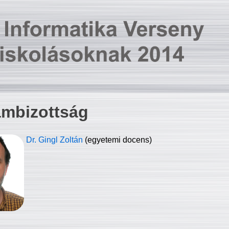
ambizottság
Dr. Gingl Zoltán
(egyetemi docens)