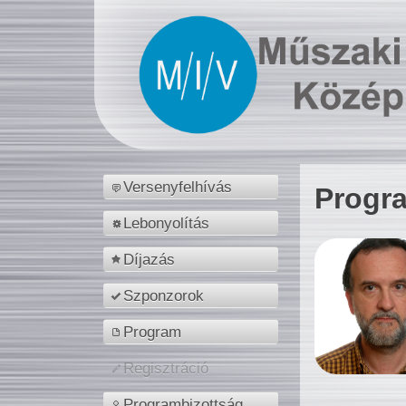
Versenyfelhívás
Progr
Lebonyolítás
Díjazás
Szponzorok
Program
Regisztráció
Programbizottság