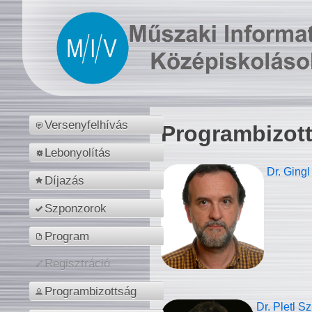
Versenyfelhívás
Programbizot
Lebonyolítás
Dr. Gingl
Díjazás
Szponzorok
Program
Regisztráció
Programbizottság
Dr. Pletl S