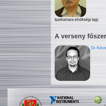
Iparkamara elnökségi tag)
A verseny fősze
Dr. Kinc