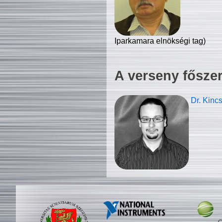
Iparkamara elnökségi tag)
A verseny fősze
Dr. Kinc