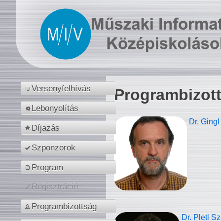
Versenyfelhívás
Programbizot
Lebonyolítás
Dr. Gingl
Díjazás
Szponzorok
Program
Regisztráció
Programbizottság
Dr. Pletl S