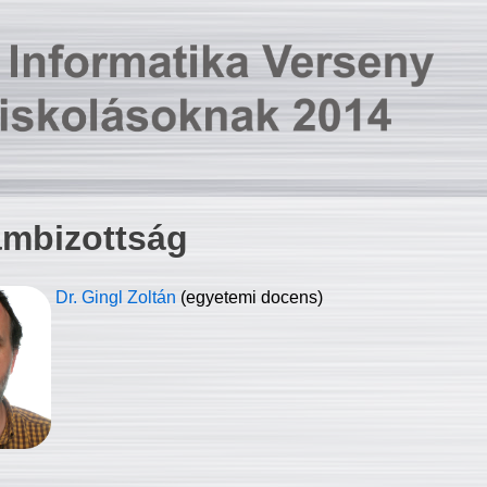
ambizottság
Dr. Gingl Zoltán
(egyetemi docens)