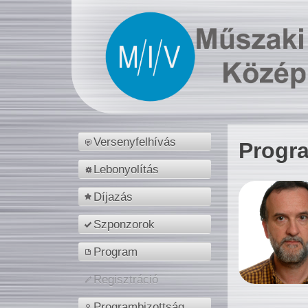
Versenyfelhívás
Progr
Lebonyolítás
Díjazás
Szponzorok
Program
Regisztráció
Programbizottság