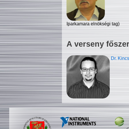
Iparkamara elnökségi tag)
A verseny fősze
Dr. Kinc