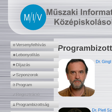
Versenyfelhívás
Programbizot
Lebonyolítás
Dr. Gingl
Díjazás
Szponzorok
Program
Regisztráció
Programbizottság
Dr. Pletl S