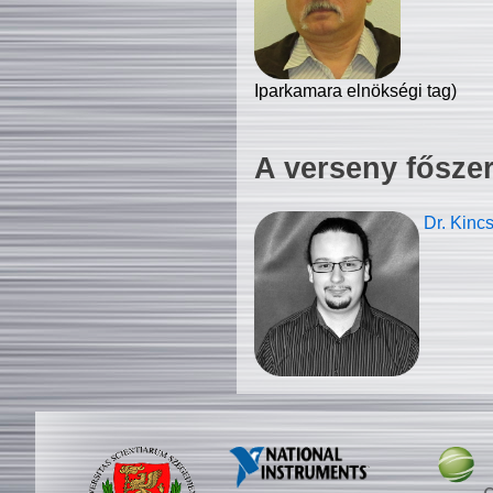
Iparkamara elnökségi tag)
A verseny fősze
Dr. Kinc