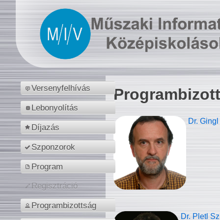
Versenyfelhívás
Programbizot
Lebonyolítás
Dr. Gingl
Díjazás
Szponzorok
Program
Regisztráció
Programbizottság
Dr. Pletl S