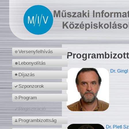
Versenyfelhívás
Programbizot
Lebonyolítás
Dr. Gingl
Díjazás
Szponzorok
Program
Regisztráció
Programbizottság
Dr. Pletl S