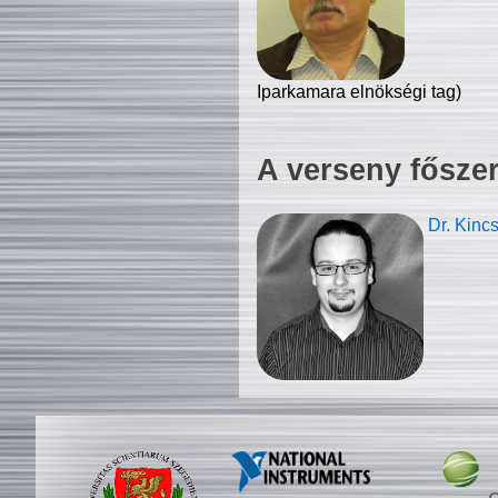
Iparkamara elnökségi tag)
A verseny fősze
Dr. Kinc