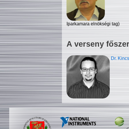
Iparkamara elnökségi tag)
A verseny fősze
Dr. Kinc