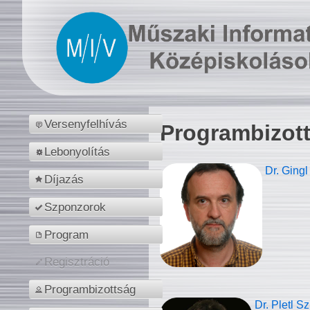
Versenyfelhívás
Programbizot
Lebonyolítás
Dr. Gingl
Díjazás
Szponzorok
Program
Regisztráció
Programbizottság
Dr. Pletl S