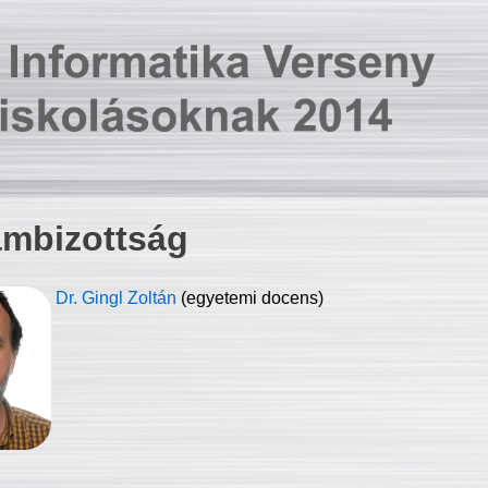
ambizottság
Dr. Gingl Zoltán
(egyetemi docens)