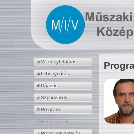
Versenyfelhívás
Progr
Lebonyolítás
Díjazás
Szponzorok
Program
Regisztráció
Programbizottság