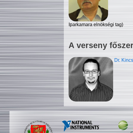
Iparkamara elnökségi tag)
A verseny fősze
Dr. Kinc