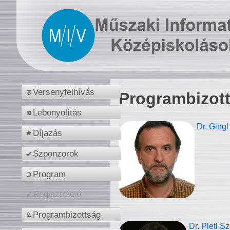
Versenyfelhívás
Programbizot
Lebonyolítás
Dr. Gingl
Díjazás
Szponzorok
Program
Regisztráció
Programbizottság
Dr. Pletl S