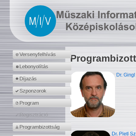
Versenyfelhívás
Programbizot
Lebonyolítás
Dr. Gingl
Díjazás
Szponzorok
Program
Regisztráció
Programbizottság
Dr. Pletl S