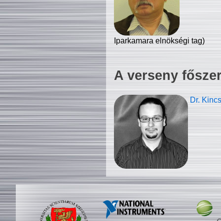
Iparkamara elnökségi tag)
A verseny fősze
Dr. Kinc