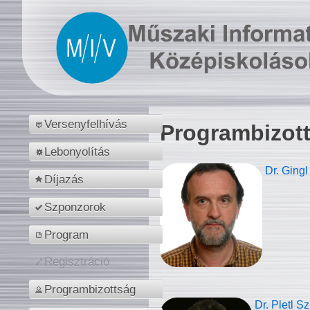
Versenyfelhívás
Programbizot
Lebonyolítás
Dr. Gingl
Díjazás
Szponzorok
Program
Regisztráció
Programbizottság
Dr. Pletl S