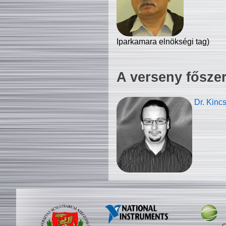
Iparkamara elnökségi tag)
A verseny fősze
Dr. Kinc