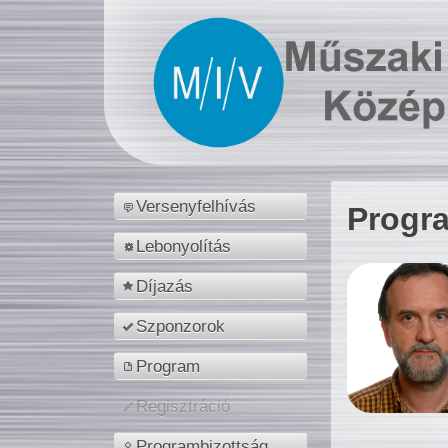
Versenyfelhívás
Progr
Lebonyolítás
Díjazás
Szponzorok
Program
Regisztráció
Programbizottság