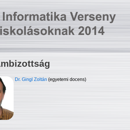
ambizottság
Dr. Gingl Zoltán
(egyetemi docens)