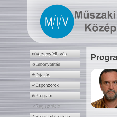
Versenyfelhívás
Progr
Lebonyolítás
Díjazás
Szponzorok
Program
Regisztráció
Programbizottság