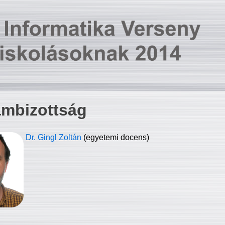
ambizottság
Dr. Gingl Zoltán
(egyetemi docens)