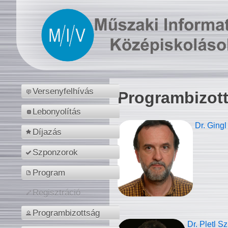
Versenyfelhívás
Programbizot
Lebonyolítás
Dr. Gingl
Díjazás
Szponzorok
Program
Regisztráció
Programbizottság
Dr. Pletl S