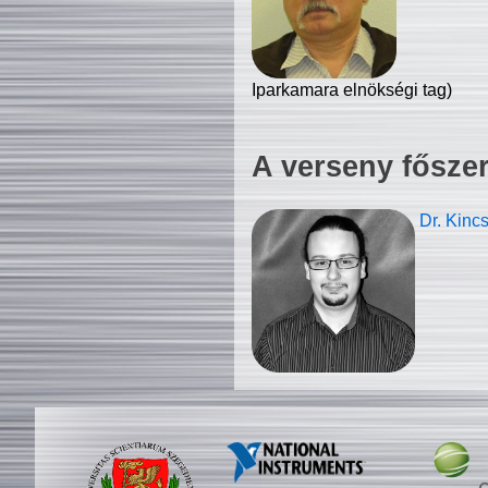
Iparkamara elnökségi tag)
A verseny fősze
Dr. Kinc