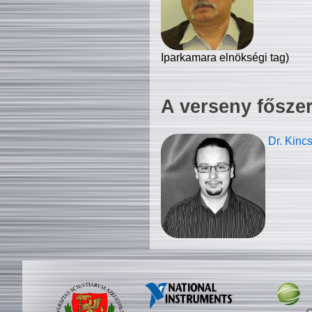
Iparkamara elnökségi tag)
A verseny fősze
Dr. Kinc