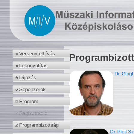
Versenyfelhívás
Programbizot
Lebonyolítás
Dr. Gingl
Díjazás
Szponzorok
Program
Regisztráció
Programbizottság
Dr. Pletl S