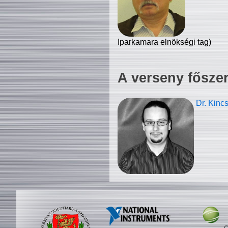
Iparkamara elnökségi tag)
A verseny fősze
Dr. Kinc