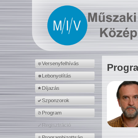
Versenyfelhívás
Progr
Lebonyolítás
Díjazás
Szponzorok
Program
Regisztráció
Programbizottság