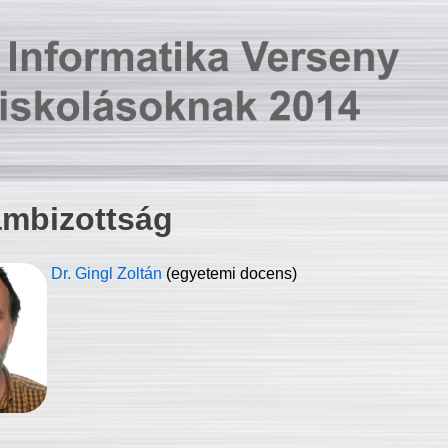
ambizottság
Dr. Gingl Zoltán
(egyetemi docens)