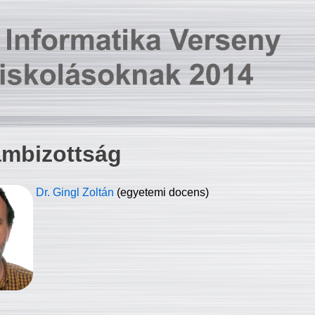
ambizottság
Dr. Gingl Zoltán
(egyetemi docens)