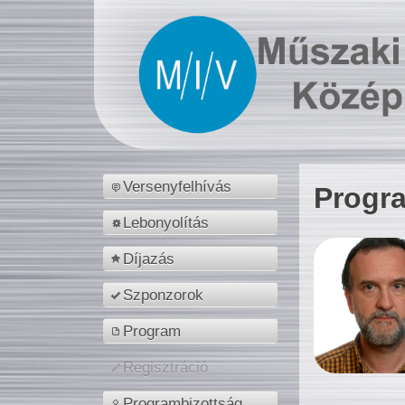
Versenyfelhívás
Progr
Lebonyolítás
Díjazás
Szponzorok
Program
Regisztráció
Programbizottság