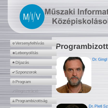
Versenyfelhívás
Programbizot
Lebonyolítás
Dr. Gingl
Díjazás
Szponzorok
Program
Regisztráció
Programbizottság
Dr. Pletl S