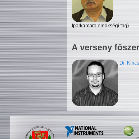
Iparkamara elnökségi tag)
A verseny fősze
Dr. Kinc