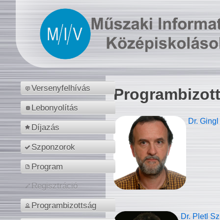
Versenyfelhívás
Programbizot
Lebonyolítás
Dr. Gingl
Díjazás
Szponzorok
Program
Regisztráció
Programbizottság
Dr. Pletl S