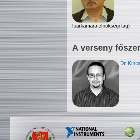
Iparkamara elnökségi tag)
A verseny fősze
Dr. Kinc