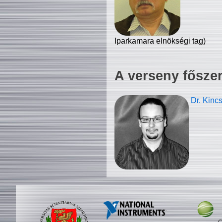
Iparkamara elnökségi tag)
A verseny fősze
Dr. Kinc