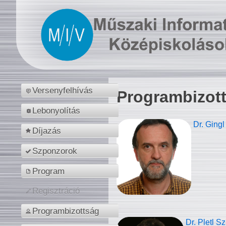
Versenyfelhívás
Programbizot
Lebonyolítás
Dr. Gingl
Díjazás
Szponzorok
Program
Regisztráció
Programbizottság
Dr. Pletl S