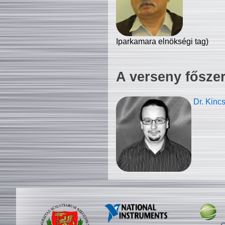
Iparkamara elnökségi tag)
A verseny fősze
Dr. Kinc