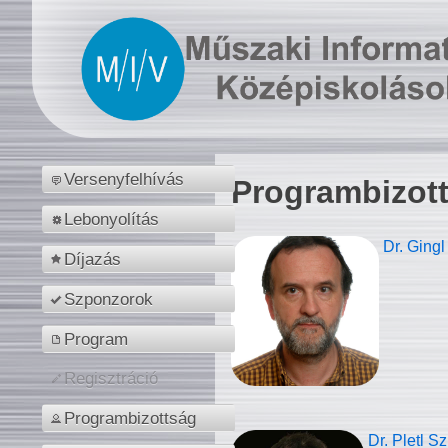
Versenyfelhívás
Programbizot
Lebonyolítás
Dr. Gingl
Díjazás
Szponzorok
Program
Regisztráció
Programbizottság
Dr. Pletl S