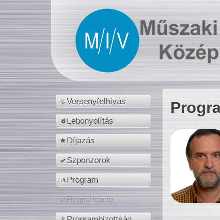
Versenyfelhívás
Progr
Lebonyolítás
Díjazás
Szponzorok
Program
Regisztráció
Programbizottság