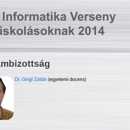
ambizottság
Dr. Gingl Zoltán
(egyetemi docens)