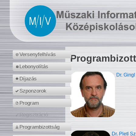
Versenyfelhívás
Programbizot
Lebonyolítás
Dr. Gingl
Díjazás
Szponzorok
Program
Regisztráció
Programbizottság
Dr. Pletl S