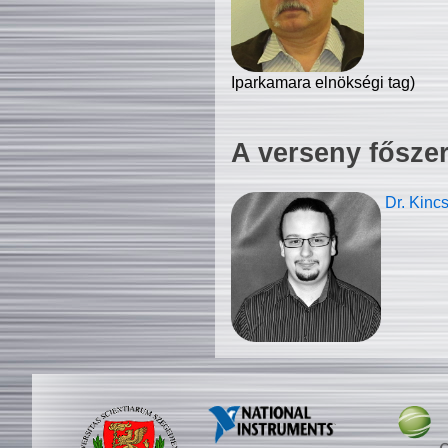
Iparkamara elnökségi tag)
A verseny fősze
Dr. Kinc