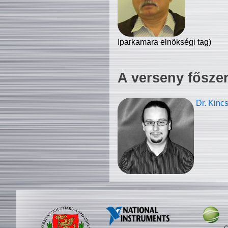
Iparkamara elnökségi tag)
A verseny fősze
Dr. Kinc