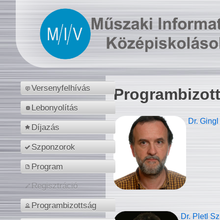
Versenyfelhívás
Programbizot
Lebonyolítás
Dr. Gingl
Díjazás
Szponzorok
Program
Regisztráció
Programbizottság
Dr. Pletl S