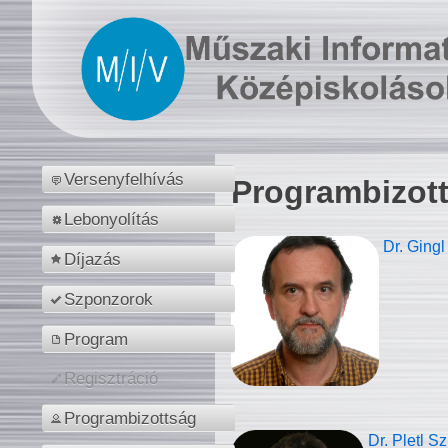
Versenyfelhívás
Programbizot
Lebonyolítás
Dr. Gingl
Díjazás
Szponzorok
Program
Regisztráció
Programbizottság
Dr. Pletl S