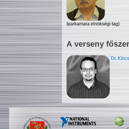
Iparkamara elnökségi tag)
A verseny fősze
Dr. Kinc