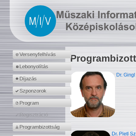
Versenyfelhívás
Programbizot
Lebonyolítás
Dr. Gingl
Díjazás
Szponzorok
Program
Regisztráció
Programbizottság
Dr. Pletl S