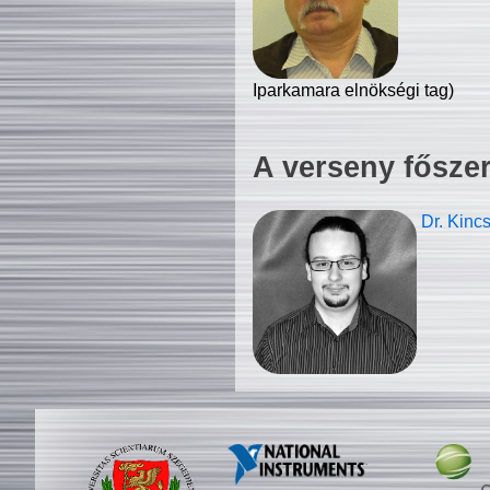
Iparkamara elnökségi tag)
A verseny fősze
Dr. Kinc