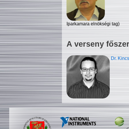
Iparkamara elnökségi tag)
A verseny fősze
Dr. Kinc