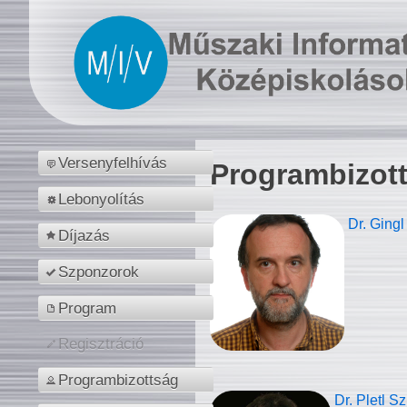
Versenyfelhívás
Programbizot
Lebonyolítás
Dr. Gingl
Díjazás
Szponzorok
Program
Regisztráció
Programbizottság
Dr. Pletl S