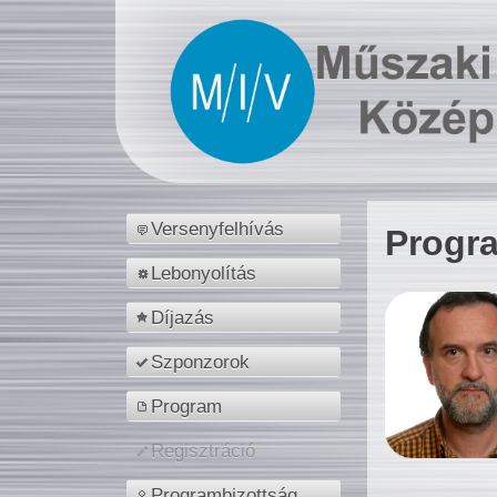
Versenyfelhívás
Progr
Lebonyolítás
Díjazás
Szponzorok
Program
Regisztráció
Programbizottság