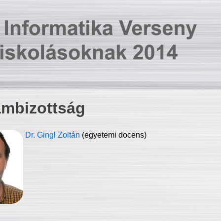
ambizottság
Dr. Gingl Zoltán
(egyetemi docens)