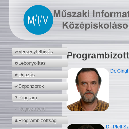
Versenyfelhívás
Programbizot
Lebonyolítás
Dr. Gingl
Díjazás
Szponzorok
Program
Regisztráció
Programbizottság
Dr. Pletl S