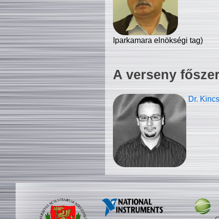
Iparkamara elnökségi tag)
A verseny fősze
Dr. Kinc