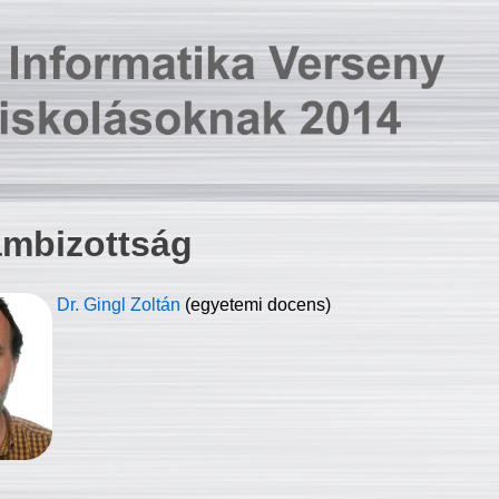
ambizottság
Dr. Gingl Zoltán
(egyetemi docens)