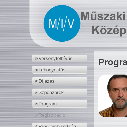
Versenyfelhívás
Progr
Lebonyolítás
Díjazás
Szponzorok
Program
Regisztráció
Programbizottság