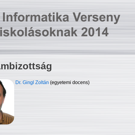
ambizottság
Dr. Gingl Zoltán
(egyetemi docens)