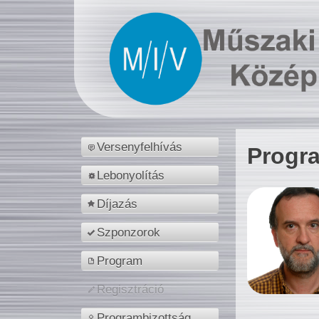
Versenyfelhívás
Progr
Lebonyolítás
Díjazás
Szponzorok
Program
Regisztráció
Programbizottság