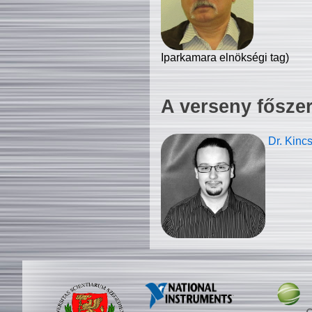
Iparkamara elnökségi tag)
A verseny fősze
Dr. Kinc