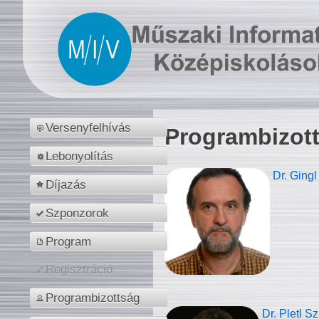
Versenyfelhívás
Programbizot
Lebonyolítás
Dr. Gingl
Díjazás
Szponzorok
Program
Regisztráció
Programbizottság
Dr. Pletl S