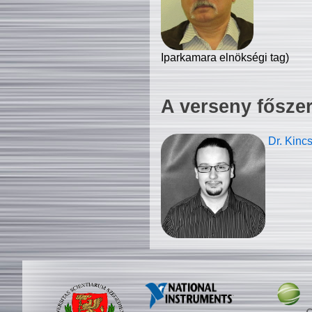
Iparkamara elnökségi tag)
A verseny fősze
Dr. Kinc