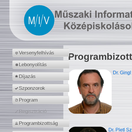
Versenyfelhívás
Programbizot
Lebonyolítás
Dr. Gingl
Díjazás
Szponzorok
Program
Regisztráció
Programbizottság
Dr. Pletl S