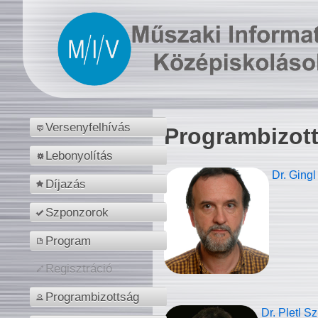
Versenyfelhívás
Programbizot
Lebonyolítás
Dr. Gingl
Díjazás
Szponzorok
Program
Regisztráció
Programbizottság
Dr. Pletl S