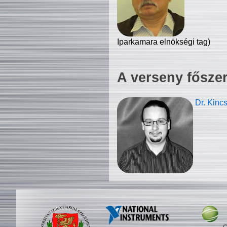
Iparkamara elnökségi tag)
A verseny fősze
Dr. Kinc