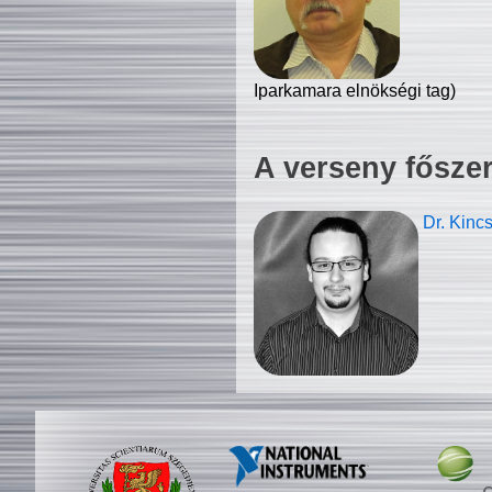
Iparkamara elnökségi tag)
A verseny fősze
Dr. Kinc