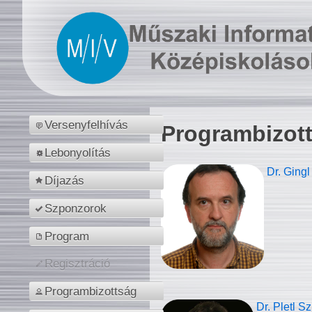
Versenyfelhívás
Programbizot
Lebonyolítás
Dr. Gingl
Díjazás
Szponzorok
Program
Regisztráció
Programbizottság
Dr. Pletl S