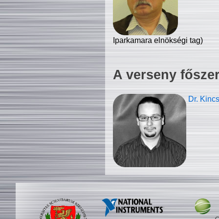
Iparkamara elnökségi tag)
A verseny fősze
Dr. Kinc