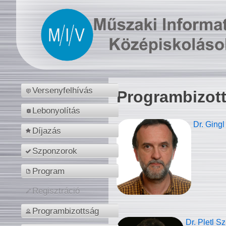
Versenyfelhívás
Programbizot
Lebonyolítás
Dr. Gingl
Díjazás
Szponzorok
Program
Regisztráció
Programbizottság
Dr. Pletl S