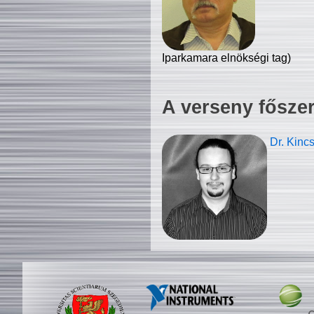
Iparkamara elnökségi tag)
A verseny fősze
Dr. Kinc