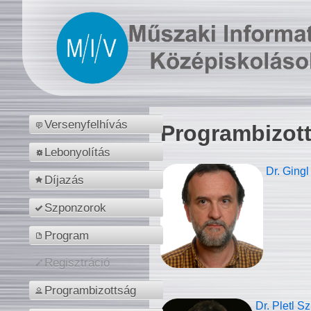
Versenyfelhívás
Programbizot
Lebonyolítás
Dr. Gingl
Díjazás
Szponzorok
Program
Regisztráció
Programbizottság
Dr. Pletl S