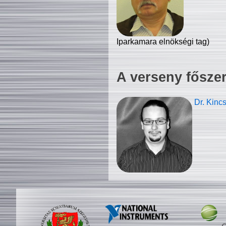
Iparkamara elnökségi tag)
A verseny fősze
Dr. Kinc