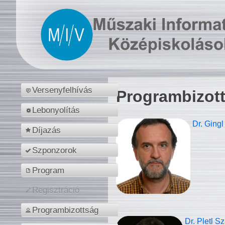
Versenyfelhívás
Programbizot
Lebonyolítás
Dr. Gingl
Díjazás
Szponzorok
Program
Regisztráció
Programbizottság
Dr. Pletl S