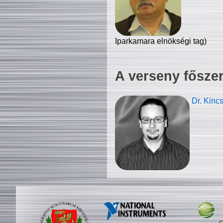
Iparkamara elnökségi tag)
A verseny fősze
Dr. Kinc