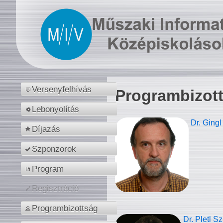
Versenyfelhívás
Programbizot
Lebonyolítás
Dr. Gingl
Díjazás
Szponzorok
Program
Regisztráció
Programbizottság
Dr. Pletl S