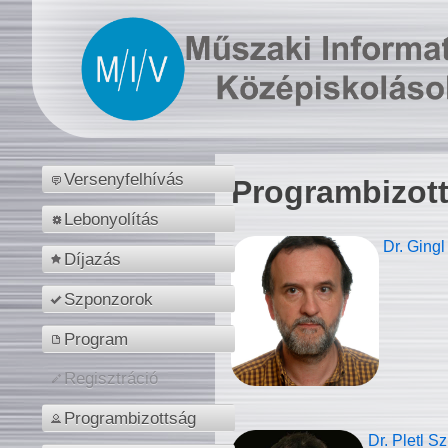
Versenyfelhívás
Programbizot
Lebonyolítás
Dr. Gingl
Díjazás
Szponzorok
Program
Regisztráció
Programbizottság
Dr. Pletl S