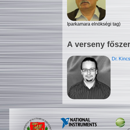
Iparkamara elnökségi tag)
A verseny fősze
Dr. Kinc