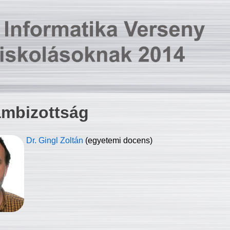
ambizottság
Dr. Gingl Zoltán
(egyetemi docens)