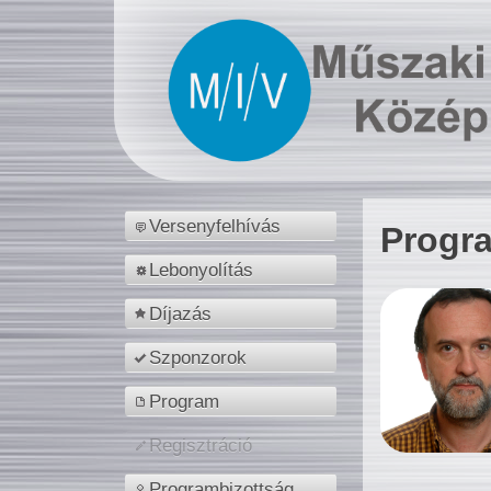
Versenyfelhívás
Progr
Lebonyolítás
Díjazás
Szponzorok
Program
Regisztráció
Programbizottság