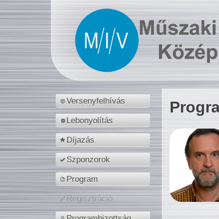
Versenyfelhívás
Progr
Lebonyolítás
Díjazás
Szponzorok
Program
Regisztráció
Programbizottság