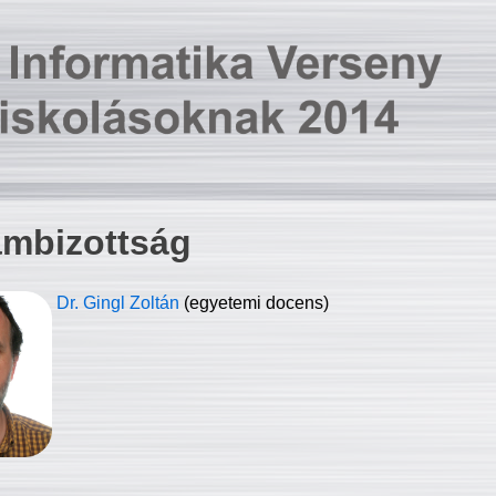
ambizottság
Dr. Gingl Zoltán
(egyetemi docens)