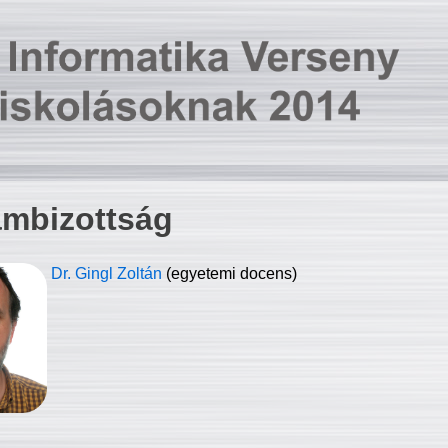
ambizottság
Dr. Gingl Zoltán
(egyetemi docens)