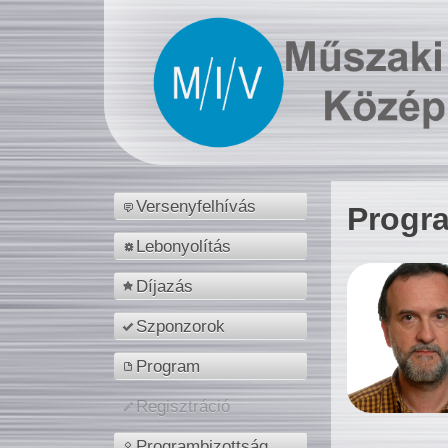
Versenyfelhívás
Progr
Lebonyolítás
Díjazás
Szponzorok
Program
Regisztráció
Programbizottság